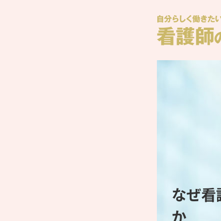
なぜ看
か